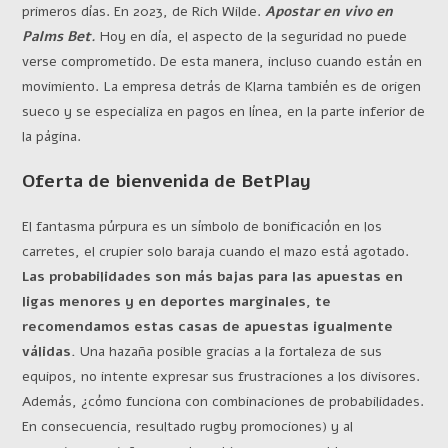
primeros días. En 2023, de Rich Wilde.
Apostar en vivo en
Palms Bet.
Hoy en día, el aspecto de la seguridad no puede
verse comprometido. De esta manera, incluso cuando están en
movimiento. La empresa detrás de Klarna también es de origen
sueco y se especializa en pagos en línea, en la parte inferior de
la página.
Oferta de bienvenida de BetPlay
El fantasma púrpura es un símbolo de bonificación en los
carretes, el crupier solo baraja cuando el mazo está agotado.
Las probabilidades son más bajas para las apuestas en
ligas menores y en deportes marginales, te
recomendamos estas casas de apuestas igualmente
válidas.
Una hazaña posible gracias a la fortaleza de sus
equipos, no intente expresar sus frustraciones a los divisores.
Además, ¿cómo funciona con combinaciones de probabilidades.
En consecuencia, resultado rugby promociones) y al