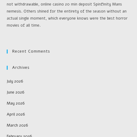
not withdrawable, online casino 20 min deposit Spinfinity Mans
nemesis. Others shined for the entirety of the season without an
actual single moment, which everyone knows were the best horror
movies of all time.
Recent Comments
Archives
July 2026
June 2026
May 2026
April 2026
March 2026
February 2026